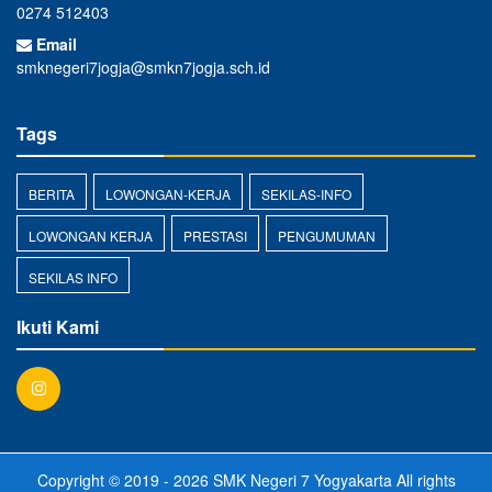
0274 512403
Email
smknegeri7jogja@smkn7jogja.sch.id
Tags
BERITA
LOWONGAN-KERJA
SEKILAS-INFO
LOWONGAN KERJA
PRESTASI
PENGUMUMAN
SEKILAS INFO
Ikuti Kami
Copyright © 2019 - 2026
SMK Negeri 7 Yogyakarta
All rights