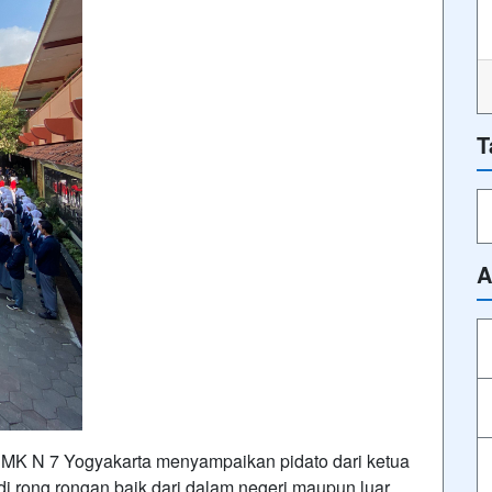
T
A
MK N 7 Yogyakarta menyampaikan pidato dari ketua
di rong rongan baik dari dalam negeri maupun luar