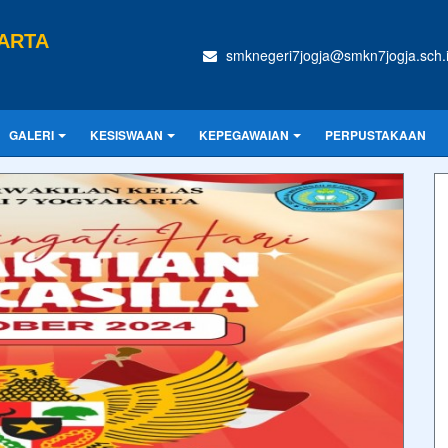
ARTA
smknegeri7jogja@smkn7jogja.sch.
GALERI
KESISWAAN
KEPEGAWAIAN
PERPUSTAKAAN