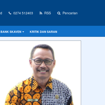
id
0274 512403
RSS
Pencarian
BANK SKAVEN
KRITIK DAN SARAN