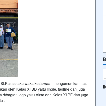
B
., St.Par. selaku waka kesiswaan mengumumkan hasil
I
n oleh Kelas XI BD yaitu jingle, tagline dan juga
dibagian logo yaitu Aksa dari Kelas XI PF dan juga
u :