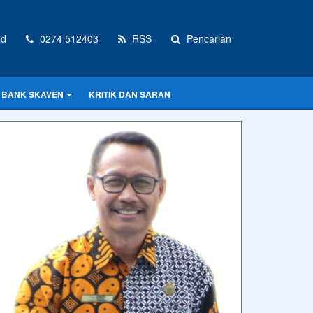
id
0274 512403
RSS
Pencarian
BANK SKAVEN
KRITIK DAN SARAN