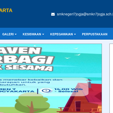
ARTA
smknegeri7jogja@smkn7jogja.sch.
GALERI
KESISWAAN
KEPEGAWAIAN
PERPUSTAKAAN