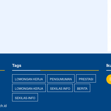
Tags
Ik
LOWONGAN KERJA
PENGUMUMAN
PRESTASI
LOWONGAN-KERJA
SEKILAS INFO
BERITA
SEKILAS-INFO
h.id