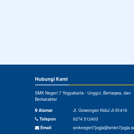
Hubungi Kami
SMK Negeri 7 Yogyakarta ⋅ Unggul, Bertaqwa, dan
Berkarakter
Alamat
Jl. Gowongan Kidul Jt.III/416
Telepon
0274 512403
Email
smknegeri7jogja@smkn7jogja.sc