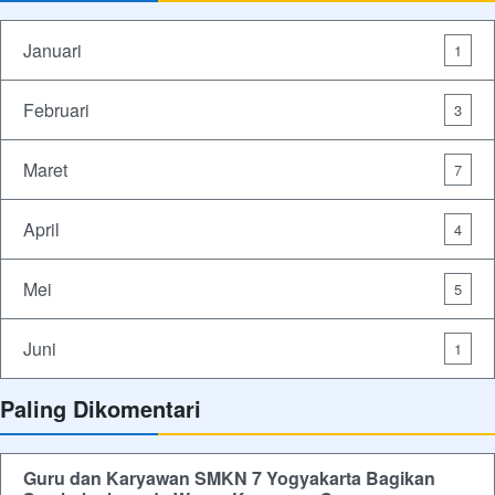
Januari
1
Februari
3
Maret
7
April
4
Mei
5
Juni
1
Paling Dikomentari
Guru dan Karyawan SMKN 7 Yogyakarta Bagikan