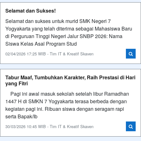
Selamat dan Sukses!
Selamat dan sukses untuk murid SMK Negeri 7
Yogyakarta yang telah diterima sebagai Mahasiswa Baru
di Perguruan Tinggi Negeri Jalur SNBP 2026: Nama
Siswa Kelas Asal Program Stud
02/04/2026 17:25 WIB - Tim IT & Kreatif Skaven
Tabur Maaf, Tumbuhkan Karakter, Raih Prestasi di Hari
yang Fitri
Pagi ini awal masuk sekolah setelah libur Ramadhan
1447 H di SMKN 7 Yogyakarta terasa berbeda dengan
kegiatan pagi ini. Ribuan siswa dengan seragam rapi
serta Bapak/Ib
30/03/2026 10:45 WIB - Tim IT & Kreatif Skaven