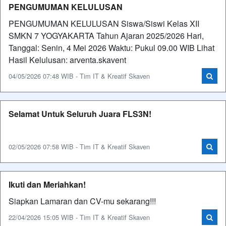
PENGUMUMAN KELULUSAN
PENGUMUMAN KELULUSAN Siswa/Siswi Kelas XII
SMKN 7 YOGYAKARTA Tahun Ajaran 2025/2026 Hari,
Tanggal: Senin, 4 Mei 2026 Waktu: Pukul 09.00 WIB Lihat
Hasil Kelulusan: arventa.skavent
04/05/2026 07:48 WIB - Tim IT & Kreatif Skaven
Selamat Untuk Seluruh Juara FLS3N!
02/05/2026 07:58 WIB - Tim IT & Kreatif Skaven
Ikuti dan Meriahkan!
Siapkan Lamaran dan CV-mu sekarang!!!
22/04/2026 15:05 WIB - Tim IT & Kreatif Skaven