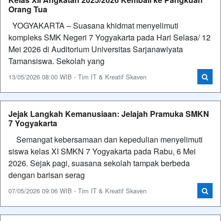
Orang Tua
YOGYAKARTA – Suasana khidmat menyelimuti
kompleks SMK Negeri 7 Yogyakarta pada Hari Selasa/ 12
Mei 2026 di Auditorium Universitas Sarjanawiyata
Tamansiswa. Sekolah yang
13/05/2026 08:00 WIB - Tim IT & Kreatif Skaven
Jejak Langkah Kemanusiaan: Jelajah Pramuka SMKN
7 Yogyakarta
Semangat kebersamaan dan kepedulian menyelimuti
siswa kelas XI SMKN 7 Yogyakarta pada Rabu, 6 Mei
2026. Sejak pagi, suasana sekolah tampak berbeda
dengan barisan serag
07/05/2026 09:06 WIB - Tim IT & Kreatif Skaven