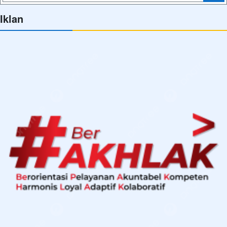
Iklan